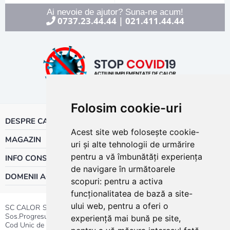
Ai nevoie de ajutor? Suna-ne acum!
0737.23.44.44
021.411.44.44
|
Folosim cookie-uri
DESPRE CALOR
Acest site web folosește cookie-
MAGAZIN
uri și alte tehnologii de urmărire
pentru a vă îmbunătăți experiența
INFO CONSUMATOR
de navigare în următoarele
DOMENII ACTIVITATE
scopuri:
pentru a activa
funcționalitatea de bază a site-
ului web
,
pentru a oferi o
SC CALOR SRL
Sos.Progresului nr.30-40, Sector 5, Bucuresti
experiență mai bună pe site
,
Cod Unic de Inregistrare: RO 3004724