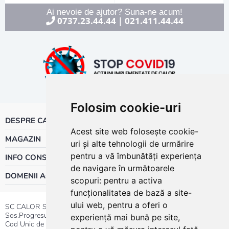
Ai nevoie de ajutor? Suna-ne acum!
0737.23.44.44
021.411.44.44
|
Folosim cookie-uri
DESPRE CALOR
Acest site web folosește cookie-
MAGAZIN
uri și alte tehnologii de urmărire
pentru a vă îmbunătăți experiența
INFO CONSUMATOR
de navigare în următoarele
DOMENII ACTIVITATE
scopuri:
pentru a activa
funcționalitatea de bază a site-
ului web
,
pentru a oferi o
SC CALOR SRL
Sos.Progresului nr.30-40, Sector 5, Bucuresti
experiență mai bună pe site
,
Cod Unic de Inregistrare: RO 3004724