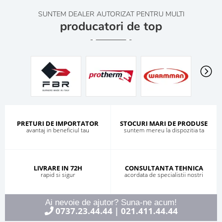
SUNTEM DEALER AUTORIZAT PENTRU MULTI
producatori de top
PRETURI DE IMPORTATOR
STOCURI MARI DE PRODUSE
avantaj in beneficiul tau
suntem mereu la dispozitia ta
LIVRARE IN 72H
CONSULTANTA TEHNICA
rapid si sigur
acordata de specialistii nostri
Ai nevoie de ajutor? Suna-ne acum!
0737.23.44.44
021.411.44.44
|