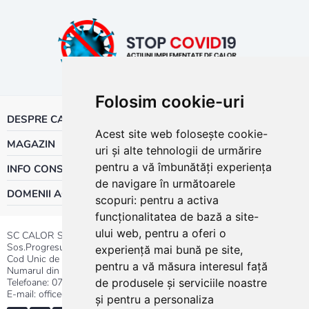
Folosim cookie-uri
DESPRE CALOR
Acest site web folosește cookie-
MAGAZIN
uri și alte tehnologii de urmărire
pentru a vă îmbunătăți experiența
INFO CONSUMATOR
de navigare în următoarele
DOMENII ACTIVITATE
scopuri:
pentru a activa
funcționalitatea de bază a site-
ului web
,
pentru a oferi o
SC CALOR SRL
Sos.Progresului nr.30-40, Sector 5, Bucuresti
experiență mai bună pe site
,
Cod Unic de Inregistrare: RO 3004724
pentru a vă măsura interesul față
Numarul din Registrul Comertului:J40/13176/1991
Telefoane:
0737.23.44.44
|
021.411.44.44
de produsele și serviciile noastre
E-mail: office@calor.ro
și pentru a personaliza