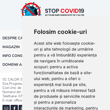
Folosim cookie-uri
DESPRE CALOR
Acest site web folosește cookie-
MAGAZIN
uri și alte tehnologii de urmărire
pentru a vă îmbunătăți experiența
INFO CONSUMATOR
de navigare în următoarele
DOMENII ACTIVITATE
scopuri:
pentru a activa
funcționalitatea de bază a site-
ului web
,
pentru a oferi o
SC CALOR SRL
Sos.Progresului nr.30-40, Sector 5, Bucuresti
experiență mai bună pe site
,
Cod Unic de Inregistrare: RO 3004724
pentru a vă măsura interesul față
Numarul din Registrul Comertului:J40/13176/1991
Telefoane:
0737.23.44.44
|
021.411.44.44
de produsele și serviciile noastre
E-mail: office@calor.ro
și pentru a personaliza
interacțiunile de marketing
,
pentru