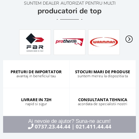
SUNTEM DEALER AUTORIZAT PENTRU MULTI
producatori de top
PRETURI DE IMPORTATOR
STOCURI MARI DE PRODUSE
avantaj in beneficiul tau
suntem mereu la dispozitia ta
LIVRARE IN 72H
CONSULTANTA TEHNICA
rapid si sigur
acordata de specialistii nostri
Ai nevoie de ajutor? Suna-ne acum!
0737.23.44.44
021.411.44.44
|