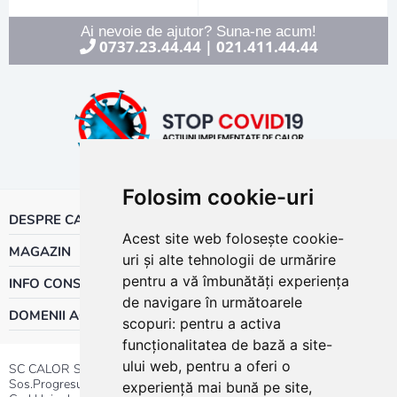
Ai nevoie de ajutor? Suna-ne acum!
0737.23.44.44
021.411.44.44
|
Folosim cookie-uri
DESPRE CALOR
Acest site web folosește cookie-
MAGAZIN
uri și alte tehnologii de urmărire
pentru a vă îmbunătăți experiența
INFO CONSUMATOR
de navigare în următoarele
DOMENII ACTIVITATE
scopuri:
pentru a activa
funcționalitatea de bază a site-
ului web
,
pentru a oferi o
SC CALOR SRL
Sos.Progresului nr.30-40, Sector 5, Bucuresti
experiență mai bună pe site
,