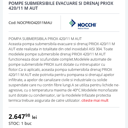
POMPE SUBMERSIBILE EVACUARE SI DRENAJ PRIOX
420/11 M AUT
Cod: NOCPRIO42011MAU
POMPA SUBMERSIBILA PRIOX 420/11 M AUT
Aceasta pompa submersibila evacuare si drenaj PRIOX 420/11 M
AUT este realizata in totalitate din otel inoxidabil AISI 304. Toate
modelele pompe submersibile drenaj PRIOX 420/11 M AUT
functioneaza doar scufundate complet.Modelele automate de
pompe submersibile PRIOX sunt dotate cu intrerupator cu
flotor.Ca si aplicatii, aceasta pompa submersibila drenaj PRIOX
420/11 M AUT este potrivita pentru pomparea si drenajul apelor
infiltrate, a apelor de canalizare civile si industriale cu solide
suspendate care nu contin fibre lungi.A se utiliza pentru lichide ne-
agresive, cu o temperatura maxima de 40°C.Modelele monofazate
sunt dotate cu condensator, iar la modelele trifazate protectia
termica trebuie asigurata de catre utilizator.
citeste mai mult
2.647
98
lei
STOC: 1 buc