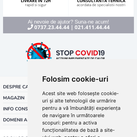
LIVRARE IN 72H
CONSULTANTA TEHNICA
rapid si sigur
acordata de specialistii nostri
Ai nevoie de ajutor? Suna-ne acum!
0737.23.44.44
021.411.44.44
|
Folosim cookie-uri
DESPRE CALOR
Acest site web folosește cookie-
MAGAZIN
uri și alte tehnologii de urmărire
pentru a vă îmbunătăți experiența
INFO CONSUMATOR
de navigare în următoarele
DOMENII ACTIVITATE
scopuri:
pentru a activa
funcționalitatea de bază a site-