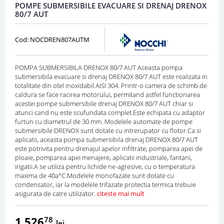
POMPE SUBMERSIBILE EVACUARE SI DRENAJ DRENOX
80/7 AUT
Cod: NOCDREN807AUTM
POMPA SUBMERSIBILA DRENOX 80/7 AUT Aceasta pompa
submersibila evacuare si drenaj DRENOX 80/7 AUT este realizata in
totalitate din otel inoxidabil AISI 304. Printr-o camera de schimb de
caldura se face racirea motorului, permitand astfel functionarea
acestei pompe submersibile drenaj DRENOX 80/7 AUT chiar si
atunci cand nu este scufundata complet.Este echipata cu adaptor
furtun cu diametrul de 30 mm. Modelele automate de pompe
submersibile DRENOX sunt dotate cu intrerupator cu flotor.Ca si
aplicatii, aceasta pompa submersibila drenaj DRENOX 80/7 AUT
este potrivita pentru drenajul apelor infiltrate, pomparea apei de
ploaie, pomparea apei menajere, aplicatii industriale, fantani,
irigatii.A se utiliza pentru lichide ne-agresive, cu o temperatura
maxima de 40a°C.Modelele monofazate sunt dotate cu
condensator, iar la modelele trifazate protectia termica trebuie
asigurata de catre utilizator.
citeste mai mult
1.526
78
lei