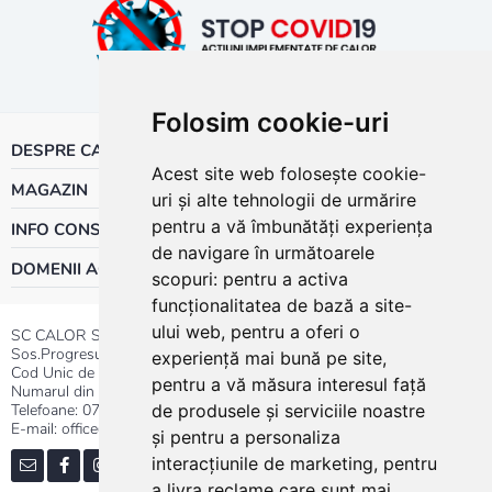
Folosim cookie-uri
DESPRE CALOR
Acest site web folosește cookie-
MAGAZIN
uri și alte tehnologii de urmărire
pentru a vă îmbunătăți experiența
INFO CONSUMATOR
de navigare în următoarele
DOMENII ACTIVITATE
scopuri:
pentru a activa
funcționalitatea de bază a site-
ului web
,
pentru a oferi o
SC CALOR SRL
Sos.Progresului nr.30-40, Sector 5, Bucuresti
experiență mai bună pe site
,
Cod Unic de Inregistrare: RO 3004724
pentru a vă măsura interesul față
Numarul din Registrul Comertului:J40/13176/1991
Telefoane:
0737.23.44.44
|
021.411.44.44
de produsele și serviciile noastre
E-mail: office@calor.ro
și pentru a personaliza
interacțiunile de marketing
,
pentru
a livra reclame care sunt mai