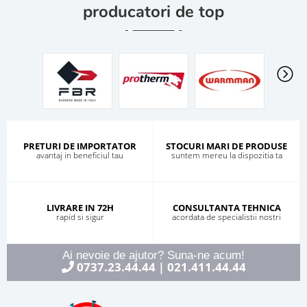
producatori de top
PRETURI DE IMPORTATOR
STOCURI MARI DE PRODUSE
avantaj in beneficiul tau
suntem mereu la dispozitia ta
LIVRARE IN 72H
CONSULTANTA TEHNICA
rapid si sigur
acordata de specialistii nostri
Ai nevoie de ajutor? Suna-ne acum!
0737.23.44.44
021.411.44.44
|