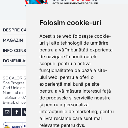
Folosim cookie-uri
DESPRE CALOR
Acest site web folosește cookie-
MAGAZIN
uri și alte tehnologii de urmărire
pentru a vă îmbunătăți experiența
INFO CONSUMATOR
de navigare în următoarele
DOMENII ACTIVITATE
scopuri:
pentru a activa
funcționalitatea de bază a site-
ului web
,
pentru a oferi o
SC CALOR SRL
Sos.Progresului nr.30-40, Sector 5, Bucuresti
experiență mai bună pe site
,
Cod Unic de Inregistrare: RO 3004724
pentru a vă măsura interesul față
Numarul din Registrul Comertului:J40/13176/1991
Telefoane:
0737.23.44.44
|
021.411.44.44
de produsele și serviciile noastre
E-mail: office@calor.ro
și pentru a personaliza
interacțiunile de marketing
,
pentru
a livra reclame care sunt mai
relevante pentru dvs
.