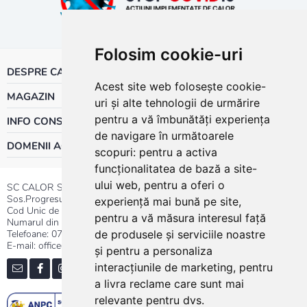
Folosim cookie-uri
DESPRE CALOR
Acest site web folosește cookie-
MAGAZIN
uri și alte tehnologii de urmărire
pentru a vă îmbunătăți experiența
INFO CONSUMATOR
de navigare în următoarele
DOMENII ACTIVITATE
scopuri:
pentru a activa
funcționalitatea de bază a site-
ului web
,
pentru a oferi o
SC CALOR SRL
Sos.Progresului nr.30-40, Sector 5, Bucuresti
experiență mai bună pe site
,
Cod Unic de Inregistrare: RO 3004724
pentru a vă măsura interesul față
Numarul din Registrul Comertului:J40/13176/1991
Telefoane:
0737.23.44.44
|
021.411.44.44
de produsele și serviciile noastre
E-mail: office@calor.ro
și pentru a personaliza
interacțiunile de marketing
,
pentru
a livra reclame care sunt mai
relevante pentru dvs
.