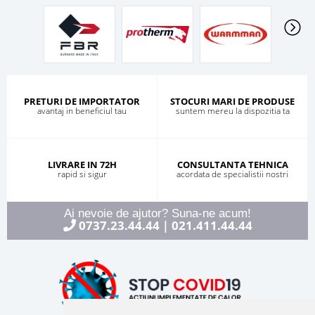
PRETURI DE IMPORTATOR
STOCURI MARI DE PRODUSE
avantaj in beneficiul tau
suntem mereu la dispozitia ta
LIVRARE IN 72H
CONSULTANTA TEHNICA
rapid si sigur
acordata de specialistii nostri
Ai nevoie de ajutor? Suna-ne acum!
0737.23.44.44
021.411.44.44
|