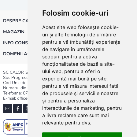
Folosim cookie-uri
DESPRE CALOR
Acest site web folosește cookie-
MAGAZIN
uri și alte tehnologii de urmărire
pentru a vă îmbunătăți experiența
INFO CONSUMATOR
de navigare în următoarele
DOMENII ACTIVITATE
scopuri:
pentru a activa
funcționalitatea de bază a site-
ului web
,
pentru a oferi o
SC CALOR SRL
Sos.Progresului nr.30-40, Sector 5, Bucuresti
experiență mai bună pe site
,
Cod Unic de Inregistrare: RO 3004724
pentru a vă măsura interesul față
Numarul din Registrul Comertului:J40/13176/1991
Telefoane:
0737.23.44.44
|
021.411.44.44
de produsele și serviciile noastre
E-mail: office@calor.ro
și pentru a personaliza
interacțiunile de marketing
,
pentru
a livra reclame care sunt mai
relevante pentru dvs
.