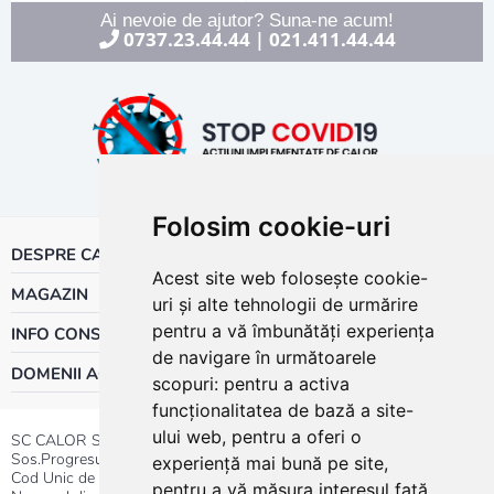
Ai nevoie de ajutor? Suna-ne acum!
0737.23.44.44
021.411.44.44
|
Folosim cookie-uri
DESPRE CALOR
Acest site web folosește cookie-
MAGAZIN
uri și alte tehnologii de urmărire
pentru a vă îmbunătăți experiența
INFO CONSUMATOR
de navigare în următoarele
DOMENII ACTIVITATE
scopuri:
pentru a activa
funcționalitatea de bază a site-
ului web
,
pentru a oferi o
SC CALOR SRL
Sos.Progresului nr.30-40, Sector 5, Bucuresti
experiență mai bună pe site
,
Cod Unic de Inregistrare: RO 3004724
pentru a vă măsura interesul față