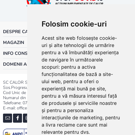
Folosim cookie-uri
DESPRE CALOR
Acest site web folosește cookie-
MAGAZIN
uri și alte tehnologii de urmărire
pentru a vă îmbunătăți experiența
INFO CONSUMATOR
de navigare în următoarele
DOMENII ACTIVITATE
scopuri:
pentru a activa
funcționalitatea de bază a site-
ului web
,
pentru a oferi o
SC CALOR SRL
Sos.Progresului nr.30-40, Sector 5, Bucuresti
experiență mai bună pe site
,
Cod Unic de Inregistrare: RO 3004724
pentru a vă măsura interesul față
Numarul din Registrul Comertului:J40/13176/1991
Telefoane:
0737.23.44.44
|
021.411.44.44
de produsele și serviciile noastre
E-mail: office@calor.ro
și pentru a personaliza
interacțiunile de marketing
,
pentru
a livra reclame care sunt mai
relevante pentru dvs
.