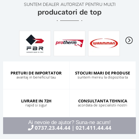
SUNTEM DEALER AUTORIZAT PENTRU MULTI
producatori de top
PRETURI DE IMPORTATOR
STOCURI MARI DE PRODUSE
avantaj in beneficiul tau
suntem mereu la dispozitia ta
LIVRARE IN 72H
CONSULTANTA TEHNICA
rapid si sigur
acordata de specialistii nostri
Ai nevoie de ajutor? Suna-ne acum!
0737.23.44.44
021.411.44.44
|