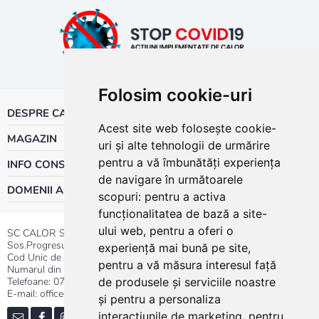
Folosim cookie-uri
DESPRE CALOR
Acest site web folosește cookie-
MAGAZIN
uri și alte tehnologii de urmărire
pentru a vă îmbunătăți experiența
INFO CONSUMATOR
de navigare în următoarele
DOMENII ACTIVITATE
scopuri:
pentru a activa
funcționalitatea de bază a site-
ului web
,
pentru a oferi o
SC CALOR SRL
Sos.Progresului nr.30-40, Sector 5, Bucuresti
experiență mai bună pe site
,
Cod Unic de Inregistrare: RO 3004724
pentru a vă măsura interesul față
Numarul din Registrul Comertului:J40/13176/1991
Telefoane:
0737.23.44.44
|
021.411.44.44
de produsele și serviciile noastre
E-mail: office@calor.ro
și pentru a personaliza
interacțiunile de marketing
,
pentru