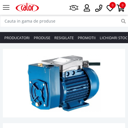
0
0
PRODUCATORI
PRODUSE
RESIGILATE
PROMOTII
LICHIDARI STOC