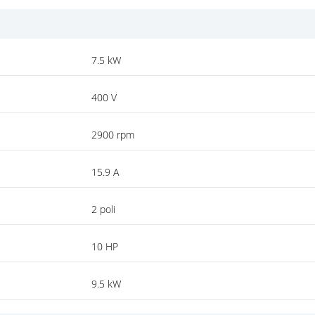
7.5 kW
400 V
2900 rpm
15.9 A
2 poli
10 HP
9.5 kW