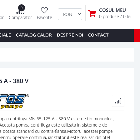
0
COSUL MEU
0 produse
/ 0 lei
tor
Comparator
Favorite
CIALE
CATALOG CALOR
DESPRE NOI
CONTACT
A - 380 V
 centrifuga MN 65-125 A - 380 V este de tip monobloc,
Aceasta pompa centrifuga este utilizata in sistemele de
te dotata standard cu contra-flansa.Motorul acestei pompe
ntru operare continua, iar statorul este realizat din otel