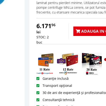
laminat pentru pierderi minime. Utilizatorul es
pompe centrifuge MN.La cerere, se pot furniza
frecvente, cu etansare mecanica speciala sau f
6.171
96
ADAUGA IN 
lei
STOC: 2
buc
Garanție inclusă
Transport opțional
30 de ani de experiență și profesionali
Consultanță tehnică