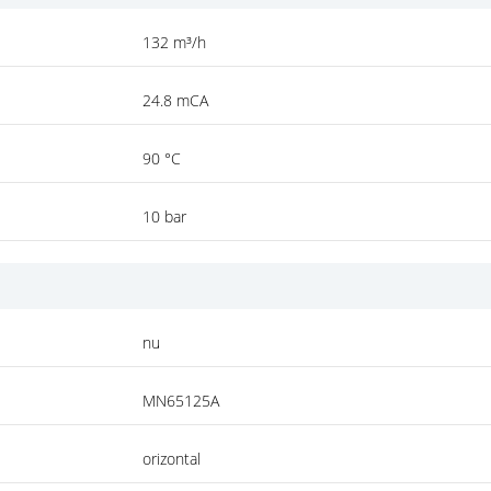
132 m³/h
24.8 mCA
90 °C
10 bar
nu
MN65125A
orizontal