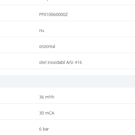
PF010060000Z
nu
orizontal
otel inoxidabil AISI 416
36 m³/h
30 mCA
6 bar