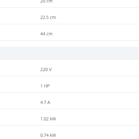
20 cm
22.5 cm
44 cm
220 V
1 HP
4.7 A
1.02 kW
0.74 kW