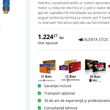
hidrofor, constituind astfel un sistem automat
motor cu inductie electrica in 2 poli si stator
apa de suprafata PA monofazate au protectie ter
asigure protectia termica.La cerere, pot fi fur
cu etansare mecanica speciala sau functionare 
1.224
37
lei
ALERTA STOC
Stoc epuizat
Garanție inclusă
Transport opțional
30 de ani de experiență și profesionali
Consultanță tehnică