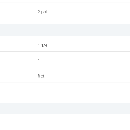
2 poli
1 1/4
1
filet