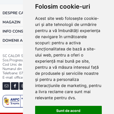
Folosim cookie-uri
DESPRE CALOR
Acest site web folosește cookie-
MAGAZIN
uri și alte tehnologii de urmărire
pentru a vă îmbunătăți experiența
INFO CONSUMATOR
de navigare în următoarele
DOMENII ACTIVITATE
scopuri:
pentru a activa
funcționalitatea de bază a site-
ului web
,
pentru a oferi o
SC CALOR SRL
Sos.Progresului nr.30-40, Sector 5, Bucuresti
experiență mai bună pe site
,
Cod Unic de Inregistrare: RO 3004724
pentru a vă măsura interesul față
Numarul din Registrul Comertului:J40/13176/1991
Telefoane:
0737.23.44.44
|
021.411.44.44
de produsele și serviciile noastre
E-mail: office@calor.ro
și pentru a personaliza
interacțiunile de marketing
,
pentru
a livra reclame care sunt mai
relevante pentru dvs
.
Sunt de acord