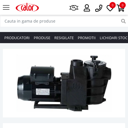
0
0
PRODUCATORI
PRODUSE
RESIGILATE
PROMOTII
LICHIDARI STOC