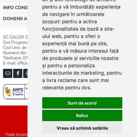
pentru a vă îmbunătăți experiența
INFO CONSUMATOR
de navigare în următoarele
DOMENII ACTIVITATE
scopuri:
pentru a activa
funcționalitatea de bază a site-
ului web
,
pentru a oferi o
SC CALOR SRL
Sos.Progresului nr.30-40, Sector 5, Bucuresti
experiență mai bună pe site
,
Cod Unic de Inregistrare: RO 3004724
pentru a vă măsura interesul față
Numarul din Registrul Comertului:J40/13176/1991
Telefoane:
0737.23.44.44
|
021.411.44.44
de produsele și serviciile noastre
E-mail: office@calor.ro
și pentru a personaliza
interacțiunile de marketing
,
pentru
a livra reclame care sunt mai
relevante pentru dvs
.
Sunt de acord
Sitemap
Refuz
Vreau să schimb setările
Toate drepturile rezervate SC Calor SRL :: Copyright 2021 :: Realizat de