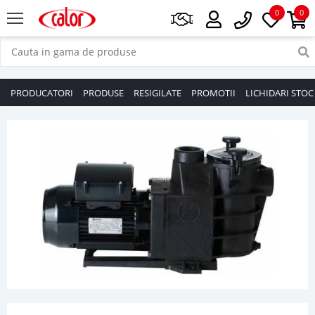
0
0
PRODUCATORI
PRODUSE
RESIGILATE
PROMOTII
LICHIDARI STOC