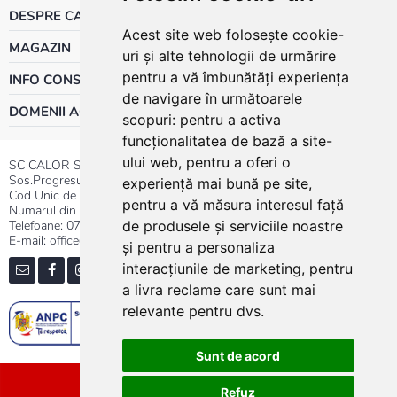
DESPRE CALOR
Acest site web folosește cookie-
MAGAZIN
uri și alte tehnologii de urmărire
pentru a vă îmbunătăți experiența
INFO CONSUMATOR
de navigare în următoarele
DOMENII ACTIVITATE
scopuri:
pentru a activa
funcționalitatea de bază a site-
ului web
,
pentru a oferi o
SC CALOR SRL
Sos.Progresului nr.30-40, Sector 5, Bucuresti
experiență mai bună pe site
,
Cod Unic de Inregistrare: RO 3004724
pentru a vă măsura interesul față
Numarul din Registrul Comertului:J40/13176/1991
Telefoane:
0737.23.44.44
|
021.411.44.44
de produsele și serviciile noastre
E-mail: office@calor.ro
și pentru a personaliza
interacțiunile de marketing
,
pentru
a livra reclame care sunt mai
relevante pentru dvs
.
Sunt de acord
Sitemap
Refuz