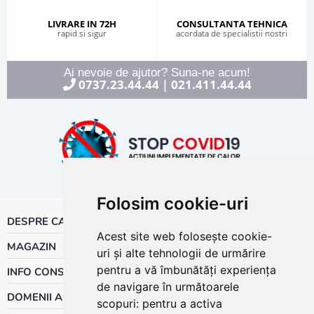
LIVRARE IN 72H
CONSULTANTA TEHNICA
rapid si sigur
acordata de specialistii nostri
Ai nevoie de ajutor? Suna-ne acum!
0737.23.44.44
021.411.44.44
|
Folosim cookie-uri
DESPRE CALOR
Acest site web folosește cookie-
MAGAZIN
uri și alte tehnologii de urmărire
pentru a vă îmbunătăți experiența
INFO CONSUMATOR
de navigare în următoarele
DOMENII ACTIVITATE
scopuri:
pentru a activa