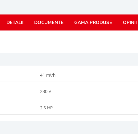
DETALII
DOCUMENTE
GAMA PRODUSE
OPINII
41 m³/h
230 V
2.5 HP