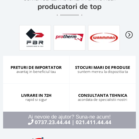
producatori de top
PRETURI DE IMPORTATOR
STOCURI MARI DE PRODUSE
avantaj in beneficiul tau
suntem mereu la dispozitia ta
LIVRARE IN 72H
CONSULTANTA TEHNICA
rapid si sigur
acordata de specialistii nostri
Ai nevoie de ajutor? Suna-ne acum!
0737.23.44.44
021.411.44.44
|