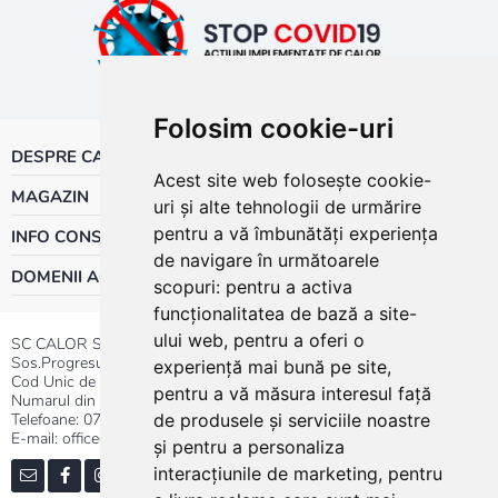
Folosim cookie-uri
DESPRE CALOR
Acest site web folosește cookie-
MAGAZIN
uri și alte tehnologii de urmărire
pentru a vă îmbunătăți experiența
INFO CONSUMATOR
de navigare în următoarele
DOMENII ACTIVITATE
scopuri:
pentru a activa
funcționalitatea de bază a site-
ului web
,
pentru a oferi o
SC CALOR SRL
Sos.Progresului nr.30-40, Sector 5, Bucuresti
experiență mai bună pe site
,
Cod Unic de Inregistrare: RO 3004724
pentru a vă măsura interesul față
Numarul din Registrul Comertului:J40/13176/1991
Telefoane:
0737.23.44.44
|
021.411.44.44
de produsele și serviciile noastre
E-mail: office@calor.ro
și pentru a personaliza
interacțiunile de marketing
,
pentru