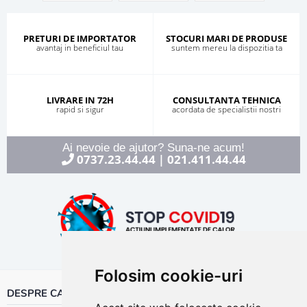
PRETURI DE IMPORTATOR
STOCURI MARI DE PRODUSE
avantaj in beneficiul tau
suntem mereu la dispozitia ta
LIVRARE IN 72H
CONSULTANTA TEHNICA
rapid si sigur
acordata de specialistii nostri
Ai nevoie de ajutor? Suna-ne acum!
0737.23.44.44
021.411.44.44
|
Folosim cookie-uri
DESPRE CALOR