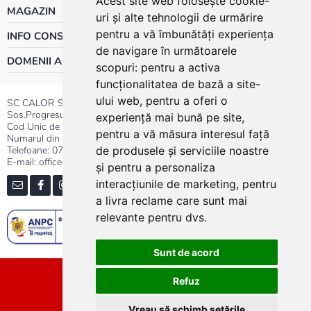
Acest site web folosește cookie-
MAGAZIN
uri și alte tehnologii de urmărire
pentru a vă îmbunătăți experiența
INFO CONSUMATOR
de navigare în următoarele
DOMENII ACTIVITATE
scopuri:
pentru a activa
funcționalitatea de bază a site-
ului web
,
pentru a oferi o
SC CALOR SRL
Sos.Progresului nr.30-40, Sector 5, Bucuresti
experiență mai bună pe site
,
Cod Unic de Inregistrare: RO 3004724
pentru a vă măsura interesul față
Numarul din Registrul Comertului:J40/13176/1991
Telefoane:
0737.23.44.44
|
021.411.44.44
de produsele și serviciile noastre
E-mail: office@calor.ro
și pentru a personaliza
interacțiunile de marketing
,
pentru
a livra reclame care sunt mai
relevante pentru dvs
.
Sunt de acord
Sitemap
Refuz
Vreau să schimb setările