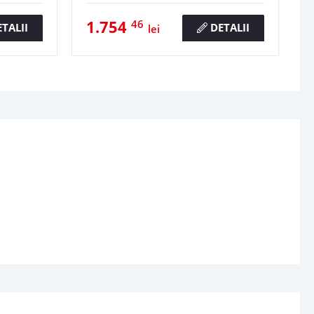
1.754
46
TALII
DETALII
lei