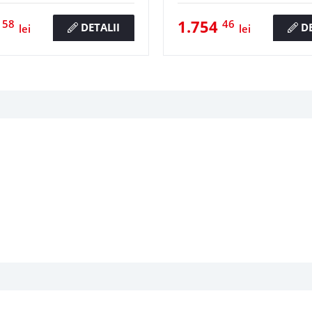
8
1.754
58
46
DETALII
DE
lei
lei