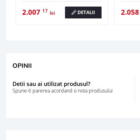
2.007
2.05
17
DETALII
lei
OPINII
Detii sau ai utilizat produsul?
Spune-ti parerea acordand o nota produsului