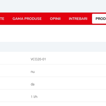
TE
GAMA PRODUSE
OPINII
INTREBARI
PROD
VCO20-01
nu
da
1 l/h