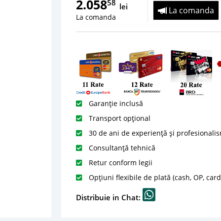
2.058
58
lei
La comanda
La comanda
Garanție inclusă
Transport opțional
30 de ani de experiență și profesionali
Consultanță tehnică
Retur conform legii
Opțiuni flexibile de plată (cash, OP, car
Distribuie in Chat: