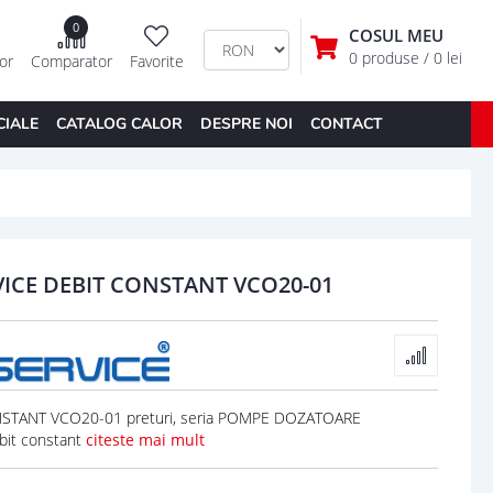
0
COSUL MEU
0 produse
/ 0 lei
tor
Comparator
Favorite
CIALE
CATALOG CALOR
DESPRE NOI
CONTACT
CE DEBIT CONSTANT VCO20-01
TANT VCO20-01 preturi, seria POMPE DOZATOARE
it constant
citeste mai mult