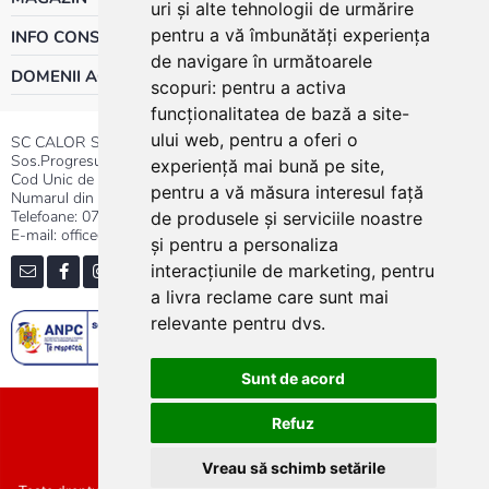
uri și alte tehnologii de urmărire
pentru a vă îmbunătăți experiența
INFO CONSUMATOR
de navigare în următoarele
DOMENII ACTIVITATE
scopuri:
pentru a activa
funcționalitatea de bază a site-
ului web
,
pentru a oferi o
SC CALOR SRL
Sos.Progresului nr.30-40, Sector 5, Bucuresti
experiență mai bună pe site
,
Cod Unic de Inregistrare: RO 3004724
pentru a vă măsura interesul față
Numarul din Registrul Comertului:J40/13176/1991
Telefoane:
0737.23.44.44
|
021.411.44.44
de produsele și serviciile noastre
E-mail: office@calor.ro
și pentru a personaliza
interacțiunile de marketing
,
pentru
a livra reclame care sunt mai
relevante pentru dvs
.
Sunt de acord
Sitemap
Refuz
Vreau să schimb setările