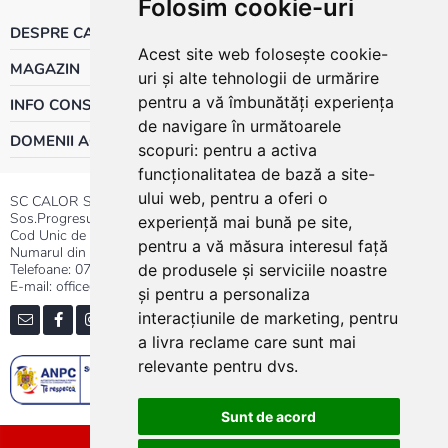
Folosim cookie-uri
DESPRE CALOR
Acest site web folosește cookie-
MAGAZIN
uri și alte tehnologii de urmărire
pentru a vă îmbunătăți experiența
INFO CONSUMATOR
de navigare în următoarele
DOMENII ACTIVITATE
scopuri:
pentru a activa
funcționalitatea de bază a site-
ului web
,
pentru a oferi o
SC CALOR SRL
Sos.Progresului nr.30-40, Sector 5, Bucuresti
experiență mai bună pe site
,
Cod Unic de Inregistrare: RO 3004724
pentru a vă măsura interesul față
Numarul din Registrul Comertului:J40/13176/1991
Telefoane:
0737.23.44.44
|
021.411.44.44
de produsele și serviciile noastre
E-mail: office@calor.ro
și pentru a personaliza
interacțiunile de marketing
,
pentru
a livra reclame care sunt mai
relevante pentru dvs
.
Sunt de acord