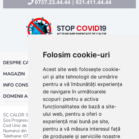
0737.23.44.44
021.411.44.44
|
Folosim cookie-uri
DESPRE CALOR
Acest site web folosește cookie-
MAGAZIN
uri și alte tehnologii de urmărire
pentru a vă îmbunătăți experiența
INFO CONSUMATOR
de navigare în următoarele
DOMENII ACTIVITATE
scopuri:
pentru a activa
funcționalitatea de bază a site-
ului web
,
pentru a oferi o
SC CALOR SRL
Sos.Progresului nr.30-40, Sector 5, Bucuresti
experiență mai bună pe site
,
Cod Unic de Inregistrare: RO 3004724
pentru a vă măsura interesul față
Numarul din Registrul Comertului:J40/13176/1991
Telefoane:
0737.23.44.44
|
021.411.44.44
de produsele și serviciile noastre