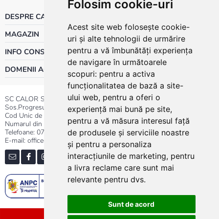
Folosim cookie-uri
DESPRE CALOR
Acest site web folosește cookie-
MAGAZIN
uri și alte tehnologii de urmărire
pentru a vă îmbunătăți experiența
INFO CONSUMATOR
de navigare în următoarele
DOMENII ACTIVITATE
scopuri:
pentru a activa
funcționalitatea de bază a site-
ului web
,
pentru a oferi o
SC CALOR SRL
Sos.Progresului nr.30-40, Sector 5, Bucuresti
experiență mai bună pe site
,
Cod Unic de Inregistrare: RO 3004724
pentru a vă măsura interesul față
Numarul din Registrul Comertului:J40/13176/1991
Telefoane:
0737.23.44.44
|
021.411.44.44
de produsele și serviciile noastre
E-mail: office@calor.ro
și pentru a personaliza
interacțiunile de marketing
,
pentru
a livra reclame care sunt mai
relevante pentru dvs
.
Sunt de acord