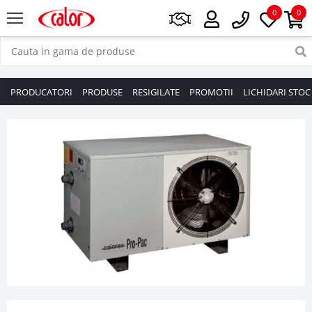
0
0
PRODUCATORI
PRODUSE
RESIGILATE
PROMOTII
LICHIDARI STOC