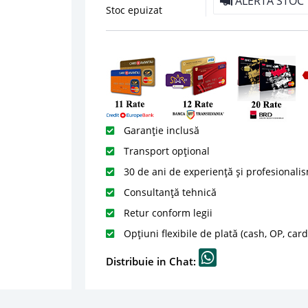
ALERTA STOC
Stoc epuizat
Garanție inclusă
Transport opțional
30 de ani de experiență și profesionali
Consultanță tehnică
Retur conform legii
Opțiuni flexibile de plată (cash, OP, car
Distribuie in Chat: