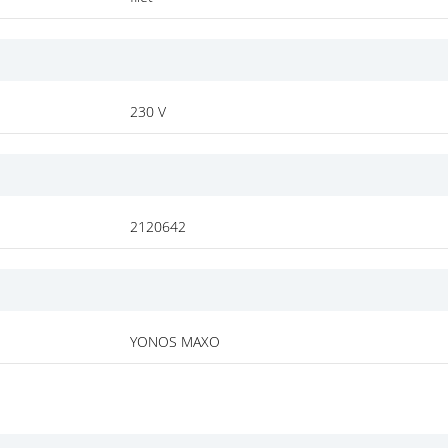
230 V
2120642
YONOS MAXO