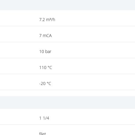
7.2 m³/h
7 mCA
10 bar
110 °C
-20 °C
1 1/4
filet