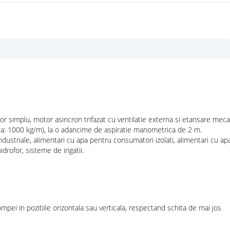
tor simplu, motor asincron trifazat cu ventilatie externa si etansare mec
ca: 1000 kg/m), la o adancime de aspiratie manometrica de 2 m.
 industriale, alimentari cu apa pentru consumatori izolati, alimentari cu apa
idrofor, sisteme de irigatii.
mpei in pozitiile orizontala sau verticala, respectand schita de mai jos