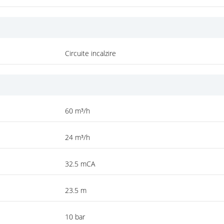
Circuite incalzire
60 m³/h
24 m³/h
32.5 mCA
23.5 m
10 bar