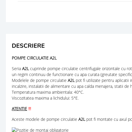
DESCRIERE
POMPE CIRCULATIE A2L
Seria
A2L
cuprinde pompe circulatie centrifugale orizontale cu ro
un regim continuu de functionare cu apa curata (greutate specifi
Modelele de pompe circulatie
A2L
pot fi utilizate pentru aplicatii
incalzire, instalatii de alimentare cu apa calda menajera, statii de h
Temperatura maxima ambientala: 40°C.
Viscozitatea maxima a lichidului: 5°E.
ATENTIE
!!!
Aceste modele de pompe circulatie
A2L
pot fi montate cu axul po