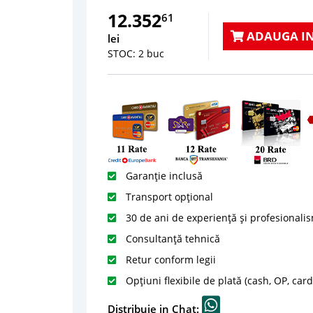
12.352
61
ADAUGA IN
lei
STOC: 2 buc
Garanție inclusă
Transport opțional
30 de ani de experiență și profesionali
Consultanță tehnică
Retur conform legii
Opțiuni flexibile de plată (cash, OP, car
Distribuie in Chat: