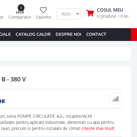
0
COSUL MEU
0 produse
/ 0 lei
tor
Comparator
Favorite
CIALE
CATALOG CALOR
DESPRE NOI
CONTACT
B - 380 V
ri, seria POMPE CIRCULATIE A2L, Incalzire/ACM -
ilizate pentru aplicatii industriale, alimentari cu apa pentru
, rauri, precum si pentru instalatii de climat
citeste mai mult