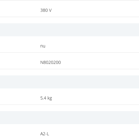
380 V
nu
N8020200
5.4 kg
A2-L