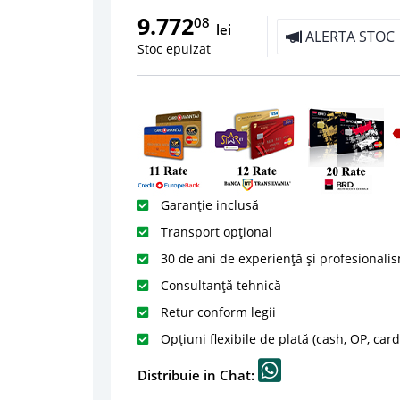
9.772
08
lei
ALERTA STOC
Stoc epuizat
Garanție inclusă
Transport opțional
30 de ani de experiență și profesionali
Consultanță tehnică
Retur conform legii
Opțiuni flexibile de plată (cash, OP, car
Distribuie in Chat: