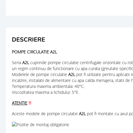
DESCRIERE
POMPE CIRCULATIE A2L
Seria
A2L
cuprinde pompe circulatie centrifugale orizontale cu ro
un regim continuu de functionare cu apa curata (greutate specifi
Modelele de pompe circulatie
A2L
pot fi utilizate pentru aplicatii
incalzire, instalatii de alimentare cu apa calda menajera, statii de h
Temperatura maxima ambientala: 40°C.
Viscozitatea maxima a lichidului: 5°E.
ATENTIE
!!!
Aceste modele de pompe circulatie
A2L
pot fi montate cu axul po