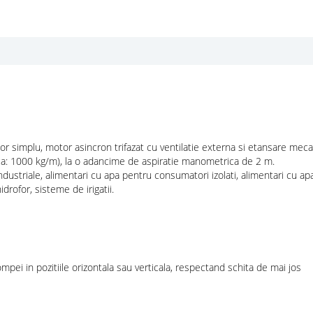
tor simplu, motor asincron trifazat cu ventilatie externa si etansare mec
ca: 1000 kg/m), la o adancime de aspiratie manometrica de 2 m.
 industriale, alimentari cu apa pentru consumatori izolati, alimentari cu apa
idrofor, sisteme de irigatii.
mpei in pozitiile orizontala sau verticala, respectand schita de mai jos