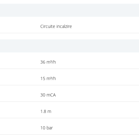
Circuite incalzire
36 m³/h
15 m³/h
30 mCA
1.8 m
10 bar