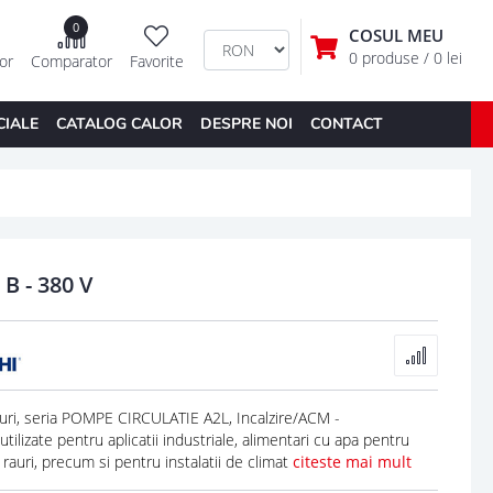
0
COSUL MEU
0 produse
/ 0 lei
tor
Comparator
Favorite
CIALE
CATALOG CALOR
DESPRE NOI
CONTACT
B - 380 V
ri, seria POMPE CIRCULATIE A2L, Incalzire/ACM -
ilizate pentru aplicatii industriale, alimentari cu apa pentru
, rauri, precum si pentru instalatii de climat
citeste mai mult