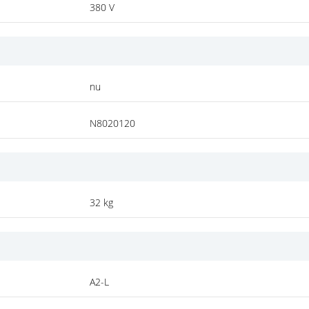
380 V
nu
N8020120
32 kg
A2-L