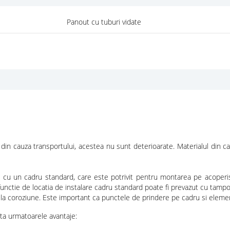
Panout cu tuburi vidate
 din cauza transportului, acestea nu sunt deterioarate. Materialul din c
u un cadru standard, care este potrivit pentru montarea pe acoperis 
 functie de locatia de instalare cadru standard poate fi prevazut cu tamp
t la coroziune. Este important ca punctele de prindere pe cadru si element
ta urmatoarele avantaje: