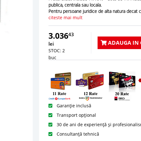
publica, centrala sau locala.
Pentru persoane juridice de alta natura decat 
citeste mai mult
3.036
43
ADAUGA IN 
lei
STOC: 2
buc
Garanție inclusă
Transport opțional
30 de ani de experiență și profesionali
Consultanță tehnică