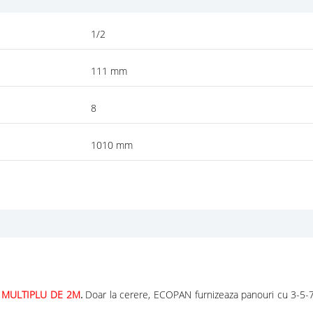
1/2
111 mm
8
1010 mm
 MULTIPLU DE 2M
.
Doar la cerere, ECOPAN furnizeaza panouri cu 3-5-7