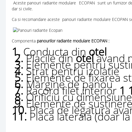
Aceste panouri radiante modulare ECOPAN sunt un furnizor de emis
dar si civile.
Ca si recomandare aceste panouri radiante modulare ECOPAN se vor 
Componenta
panourilor radiante modulare ECOPAN :
1.
Conducta din
otel
2.
Placile din
otel
avand m
3.
Elemente pentru sustin
4.
Strat pentru izolatie
5.
Elemente de fixarea str
6.
Margine de panou
7.
Racord filet interior
1 
8.
Orificiu cu dimensiun
9.
Elemente de sustinere (
10.
Placa de legatura ava
11.
Placa laterala (doar la