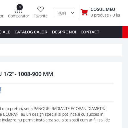
0
COSUL MEU
0 produse
/ 0 lei
tor
Comparator
Favorite
CIALE
CATALOG CALOR
DESPRE NOI
CONTACT
1/2"- 1008-900 MM
 mm preturi, seria PANOURI RADIANTE ECOPAN DIAMETRU
e ECOPAN au un design special si pot incalzi cu succes in
inclazire nu permit instalarea sau alte spatii cum ar fi : sali de