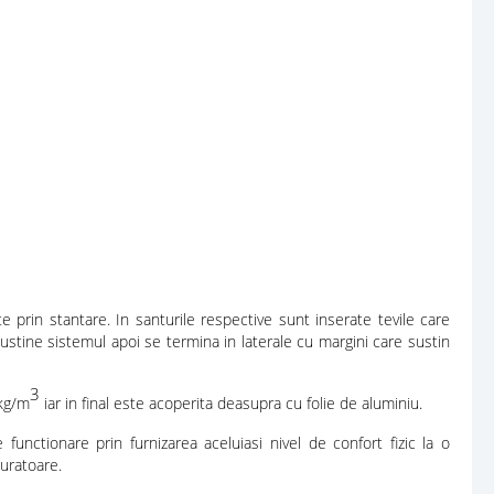
e prin stantare. In santurile respective sunt inserate tevile care
tine sistemul apoi se termina in laterale cu margini care sustin
3
 kg/m
iar in final este acoperita deasupra cu folie de aluminiu.
functionare prin furnizarea aceluiasi nivel de confort fizic la o
juratoare.