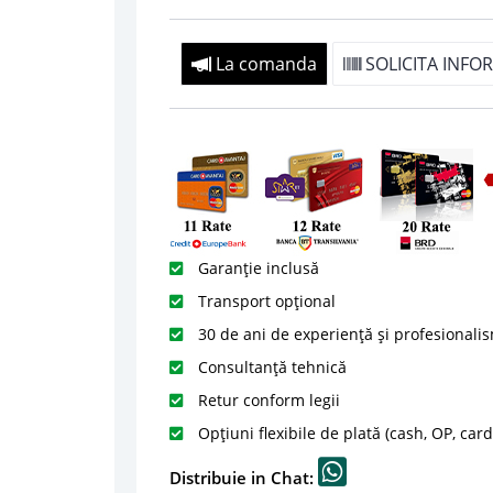
La comanda
SOLICITA INFOR
Garanție inclusă
Transport opțional
30 de ani de experiență și profesionali
Consultanță tehnică
Retur conform legii
Opțiuni flexibile de plată (cash, OP, car
Distribuie in Chat: