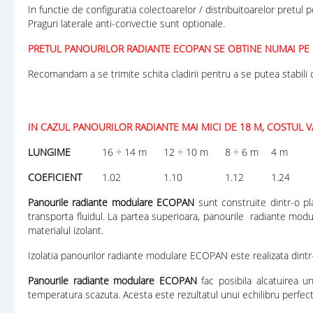
In functie de configuratia colectoarelor / distribuitoarelor pretul p
Praguri laterale anti-convectie sunt optionale.
PRETUL PANOURILOR RADIANTE ECOPAN SE OBTINE NUMAI PE 
Recomandam a se trimite schita cladirii pentru a se putea stabili c
IN CAZUL PANOURILOR RADIANTE MAI MICI DE 18 M, COSTUL VA
LUNGIME
16 ÷ 14 m
12 ÷ 10 m
8 ÷ 6 m
4 m
COEFICIENT
1.02
1.10
1.12
1.24
Panourile radiante modulare ECOPAN
sunt construite dintr-o pla
transporta fluidul. La partea superioara, panourile radiante mo
materialul izolant.
Izolatia panourilor radiante modulare ECOPAN este realizata dint
Panourile radiante modulare ECOPAN
fac posibila alcatuirea un
temperatura scazuta. Acesta este rezultatul unui echilibru perfec