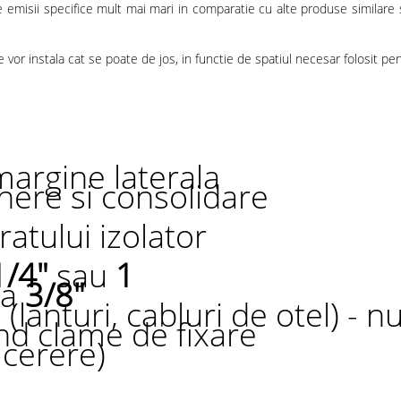
ii specifice mult mai mari in comparatie cu alte produse similare si a
instala cat se poate de jos, in functie de spatiul necesar folosit pentr
argine laterala
ere si consolidare
atului izolator
1/4"
sau
1
ea
3/8"
lanturi, cabluri de otel) - n
nd clame de fixare
 cerere)