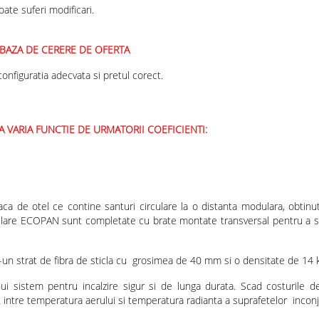
oate suferi modificari.
BAZA DE CERERE DE OFERTA
onfiguratia adecvata si pretul corect.
 VARIA FUNCTIE DE URMATORII COEFICIENTI:
ca de otel ce contine santuri circulare la o distanta modulara, obtinut
dulare ECOPAN sunt completate cu brate montate transversal pentru a sus
r-un strat de fibra de sticla cu grosimea de 40 mm si o densitate de 14
ui sistem pentru incalzire sigur si de lunga durata. Scad costurile de 
t intre temperatura aerului si temperatura radianta a suprafetelor incon