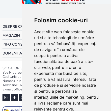
Folosim cookie-uri
DESPRE CALOR
Acest site web folosește cookie-
MAGAZIN
uri și alte tehnologii de urmărire
pentru a vă îmbunătăți experiența
INFO CONSUMATOR
de navigare în următoarele
DOMENII ACTIVITATE
scopuri:
pentru a activa
funcționalitatea de bază a site-
ului web
,
pentru a oferi o
SC CALOR SRL
Sos.Progresului nr.30-40, Sector 5, Bucuresti
experiență mai bună pe site
,
Cod Unic de Inregistrare: RO 3004724
pentru a vă măsura interesul față
Numarul din Registrul Comertului:J40/13176/1991
Telefoane:
0737.23.44.44
|
021.411.44.44
de produsele și serviciile noastre
E-mail: office@calor.ro
și pentru a personaliza
interacțiunile de marketing
,
pentru
a livra reclame care sunt mai
relevante pentru dvs
.