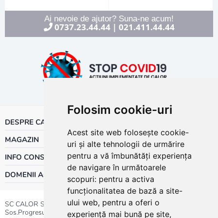
Ai nevoie de ajutor? Suna-ne acum!
0737.23.44.44
021.411.44.44
|
Folosim cookie-uri
DESPRE CALOR
Acest site web folosește cookie-
MAGAZIN
uri și alte tehnologii de urmărire
pentru a vă îmbunătăți experiența
INFO CONSUMATOR
de navigare în următoarele
DOMENII ACTIVITATE
scopuri:
pentru a activa
funcționalitatea de bază a site-
ului web
,
pentru a oferi o
SC CALOR SRL
Sos.Progresului nr.30-40, Sector 5, Bucuresti
experiență mai bună pe site
,