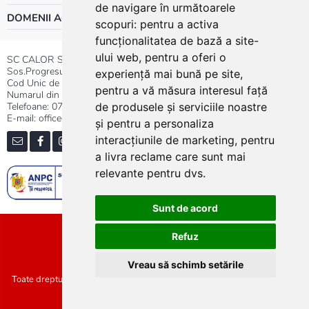
de navigare în următoarele
DOMENII ACTIVITATE
scopuri:
pentru a activa
funcționalitatea de bază a site-
ului web
,
pentru a oferi o
SC CALOR SRL
Sos.Progresului nr.30-40, Sector 5, Bucuresti
experiență mai bună pe site
,
Cod Unic de Inregistrare: RO 3004724
pentru a vă măsura interesul față
Numarul din Registrul Comertului:J40/13176/1991
Telefoane:
0737.23.44.44
|
021.411.44.44
de produsele și serviciile noastre
E-mail: office@calor.ro
și pentru a personaliza
interacțiunile de marketing
,
pentru
a livra reclame care sunt mai
relevante pentru dvs
.
Sunt de acord
Sitemap
Refuz
Vreau să schimb setările
Toate drepturile rezervate SC Calor SRL :: Copyright 2021 :: Realizat de
Concept24