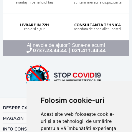
avantaj in beneficiul tau
suntem mereu la dispozitia ta
LIVRARE IN 72H
CONSULTANTA TEHNICA
rapid si sigur
acordata de specialistii nostri
Ai nevoie de ajutor? Suna-ne acum!
0737.23.44.44
021.411.44.44
|
Folosim cookie-uri
DESPRE CALOR
Acest site web folosește cookie-
MAGAZIN
uri și alte tehnologii de urmărire
pentru a vă îmbunătăți experiența
INFO CONSUMATOR