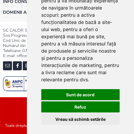
pentru a vă îmbunătăți experiența
INFO CONSUMATOR
de navigare în următoarele
DOMENII ACTIVITATE
scopuri:
pentru a activa
funcționalitatea de bază a site-
ului web
,
pentru a oferi o
SC CALOR SRL
Sos.Progresului nr.30-40, Sector 5, Bucuresti
experiență mai bună pe site
,
Cod Unic de Inregistrare: RO 3004724
pentru a vă măsura interesul față
Numarul din Registrul Comertului:J40/13176/1991
Telefoane:
0737.23.44.44
|
021.411.44.44
de produsele și serviciile noastre
E-mail: office@calor.ro
și pentru a personaliza
interacțiunile de marketing
,
pentru
a livra reclame care sunt mai
relevante pentru dvs
.
Sunt de acord
Sitemap
Refuz
Vreau să schimb setările
Toate drepturile rezervate SC Calor SRL :: Copyright 2021 :: Realizat de
Concept24