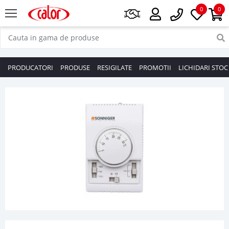
0
0
PRODUCATORI
PRODUSE
RESIGILATE
PROMOTII
LICHIDARI STOC