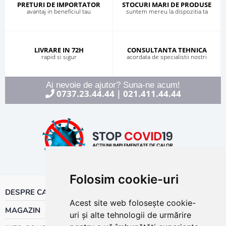
PRETURI DE IMPORTATOR
STOCURI MARI DE PRODUSE
avantaj in beneficiul tau
suntem mereu la dispozitia ta
LIVRARE IN 72H
CONSULTANTA TEHNICA
rapid si sigur
acordata de specialistii nostri
Ai nevoie de ajutor? Suna-ne acum!
0737.23.44.44
021.411.44.44
|
Folosim cookie-uri
DESPRE CALOR
Acest site web folosește cookie-
MAGAZIN
uri și alte tehnologii de urmărire