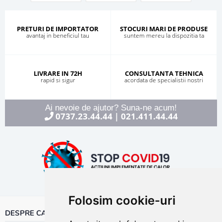
PRETURI DE IMPORTATOR
STOCURI MARI DE PRODUSE
avantaj in beneficiul tau
suntem mereu la dispozitia ta
LIVRARE IN 72H
CONSULTANTA TEHNICA
rapid si sigur
acordata de specialistii nostri
Ai nevoie de ajutor? Suna-ne acum!
0737.23.44.44
021.411.44.44
|
Folosim cookie-uri
DESPRE CALOR