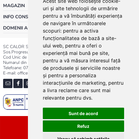
Acest site web folosește cookie-
MAGAZIN
uri și alte tehnologii de urmărire
pentru a vă îmbunătăți experiența
INFO CONSUMATOR
de navigare în următoarele
DOMENII ACTIVITATE
scopuri:
pentru a activa
funcționalitatea de bază a site-
ului web
,
pentru a oferi o
SC CALOR SRL
Sos.Progresului nr.30-40, Sector 5, Bucuresti
experiență mai bună pe site
,
Cod Unic de Inregistrare: RO 3004724
pentru a vă măsura interesul față
Numarul din Registrul Comertului:J40/13176/1991
Telefoane:
0737.23.44.44
|
021.411.44.44
de produsele și serviciile noastre
E-mail: office@calor.ro
și pentru a personaliza
interacțiunile de marketing
,
pentru
a livra reclame care sunt mai
relevante pentru dvs
.
Sunt de acord
Sitemap
Refuz
Vreau să schimb setările