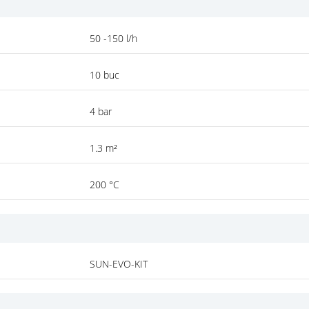
50 -150 l/h
10 buc
4 bar
1.3 m²
200 °C
SUN-EVO-KIT