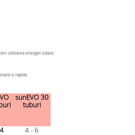
n utilizarea energiei solare;
oara si rapida.
EVO
sunEVO 30
buri
tuburi
 4
4 - 6