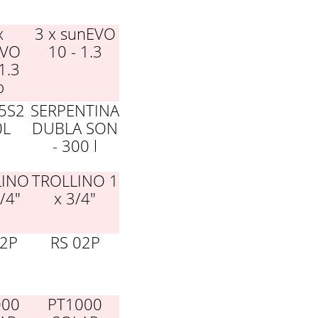
x
3 x sunEVO
EVO
10 - 1.3
1.3
p
/5S2
SERPENTINA
0L
DUBLA SON
- 300 l
LINO
TROLLINO 1
/4"
x 3/4"
02P
RS 02P
000
PT1000