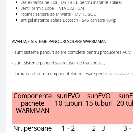
vas expansiune Elbi - DS 18 CE pentru instante solare;
ventil termic Esbe - VTA 322 - 3/4;
robinet aerisire solar Watts - MV 15 SOL;
antigel instante solare Ecotech - S45 canistra 10Kg;
AVANTAJE SISTEME PANOURI SOLARE WARRMMAN
- sunt sisteme panouri solare complete pentru producerea ACM pri
- sunt sisteme panouri solare usor de transportat;
- furnizarea tuturor componentelor necesare pentru o instalare us
Componente
sunEVO
sunEVO
sun
pachete
10 tuburi
15 tuburi
20 tu
WARMMAN
Nr. persoane
1 - 2
2 - 3
3 -