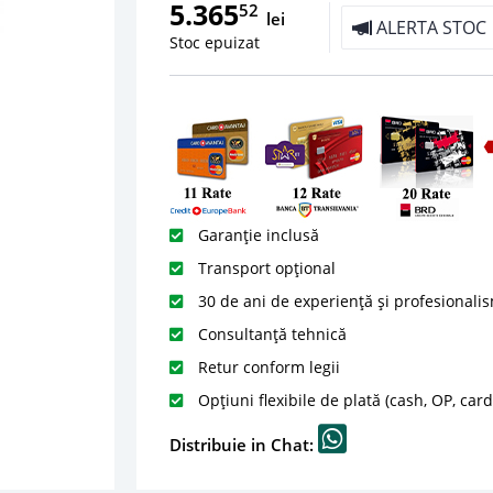
5.365
52
lei
ALERTA STOC
Stoc epuizat
Garanție inclusă
Transport opțional
30 de ani de experiență și profesionali
Consultanță tehnică
Retur conform legii
Opțiuni flexibile de plată (cash, OP, car
Distribuie in Chat: