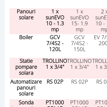
Panouri
1 x
1 x
2 
solare
sunEVO
sunEVO
sun
10 - 1.3
15- 1.9
10 - 
mp
mp
m
Boiler
GCV
GCV
EV 7
7/4S2 -
7/4S2 -
20
120L
150L
Statie
TROLLINO
TROLLINO
TROL
pompare
1 x 3/4"
1 x 3/4"
1 x 3
solara
Automatizare
RS 02P
RS 02P
RS 
panouri
solare
Sonda
PT1000
PT1000
PT1