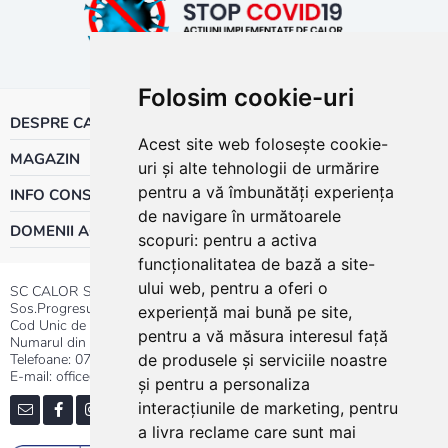
Folosim cookie-uri
DESPRE CALOR
Acest site web folosește cookie-
MAGAZIN
uri și alte tehnologii de urmărire
pentru a vă îmbunătăți experiența
INFO CONSUMATOR
de navigare în următoarele
DOMENII ACTIVITATE
scopuri:
pentru a activa
funcționalitatea de bază a site-
ului web
,
pentru a oferi o
SC CALOR SRL
Sos.Progresului nr.30-40, Sector 5, Bucuresti
experiență mai bună pe site
,
Cod Unic de Inregistrare: RO 3004724
pentru a vă măsura interesul față
Numarul din Registrul Comertului:J40/13176/1991
Telefoane:
0737.23.44.44
|
021.411.44.44
de produsele și serviciile noastre
E-mail: office@calor.ro
și pentru a personaliza
interacțiunile de marketing
,
pentru
a livra reclame care sunt mai