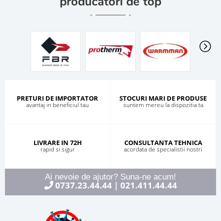
producatori de top
PRETURI DE IMPORTATOR
STOCURI MARI DE PRODUSE
avantaj in beneficiul tau
suntem mereu la dispozitia ta
LIVRARE IN 72H
CONSULTANTA TEHNICA
rapid si sigur
acordata de specialistii nostri
Ai nevoie de ajutor? Suna-ne acum!
0737.23.44.44
021.411.44.44
|