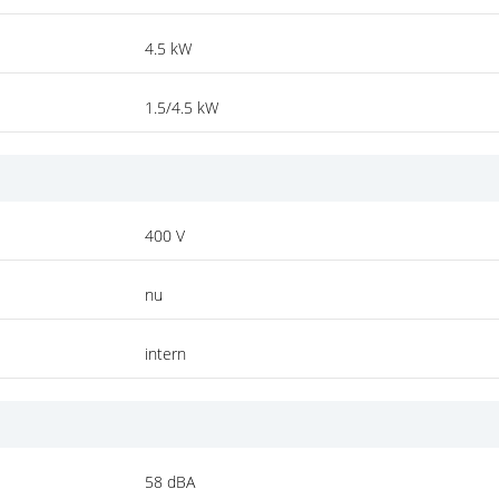
4.5 kW
1.5/4.5 kW
400 V
nu
intern
58 dBA