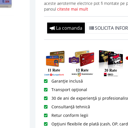
aceste aeroterme electrice pot fi montate pe p
panoul
citeste mai mult
La comanda
SOLICITA INFOR
Garanție inclusă
Transport opțional
30 de ani de experiență și profesionali
Consultanță tehnică
Retur conform legii
Opțiuni flexibile de plată (cash, OP, car