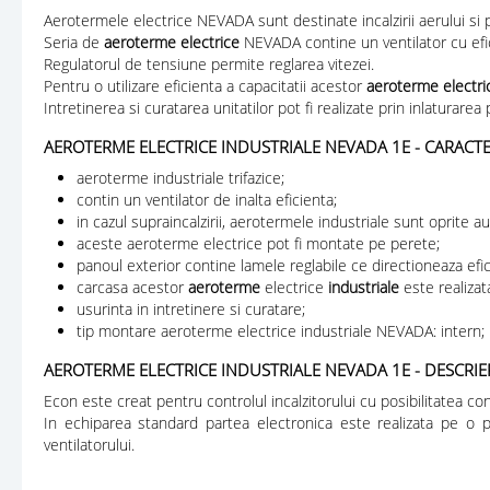
Aerotermele electrice NEVADA sunt destinate incalzirii aerului si pot
Seria de
aeroterme electrice
NEVADA contine un ventilator cu eficie
Regulatorul de tensiune permite reglarea vitezei.
Pentru o utilizare eficienta a capacitatii acestor
aeroterme electric
Intretinerea si curatarea unitatilor pot fi realizate prin inlaturare
AEROTERME ELECTRICE INDUSTRIALE NEVADA 1E - CARACTER
aeroterme industriale trifazice;
contin un ventilator de inalta eficienta;
in cazul supraincalzirii, aerotermele industriale sunt oprite a
aceste aeroterme electrice pot fi montate pe perete;
panoul exterior contine lamele reglabile ce directioneaza efic
carcasa acestor
aeroterme
electrice
industriale
este realizata
usurinta in intretinere si curatare;
tip montare aeroterme electrice industriale NEVADA: intern;
AEROTERME ELECTRICE INDUSTRIALE NEVADA 1E - DESCRI
Econ este creat pentru controlul incalzitorului cu posibilitatea c
In echiparea standard partea electronica este realizata pe o pl
ventilatorului.