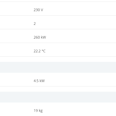
230 V
2
260 kW
22.2 °C
4.5 kW
19 kg