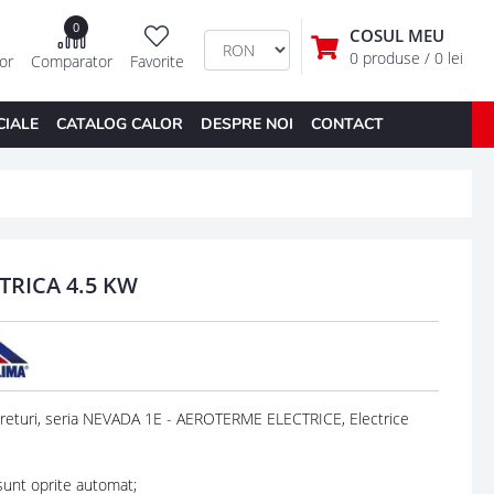
0
COSUL MEU
0 produse
/ 0 lei
tor
Comparator
Favorite
CIALE
CATALOG CALOR
DESPRE NOI
CONTACT
TRICA 4.5 KW
turi, seria NEVADA 1E - AEROTERME ELECTRICE, Electrice
 sunt oprite automat;