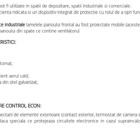
 fi utilizate in spatii de depozitare, spatii industriale si comerciale.
nta ridicata si un dispozitiv integrat de protectie cu rolul de a opri fun
e industriale
lamelele panoului frontal au fost proiectate mobile (acestea
a panoului din spate ce contine ventilatorul.
ISTICI:
utomat;
ient aerul cald;
 din otel galvanizat;
ERE CONTROL ECON:
onectarii de elemente exterioare (contact exterior, termostat de camera s
aca speciala ce protejeaza circuitele electronice in cazul supraincal