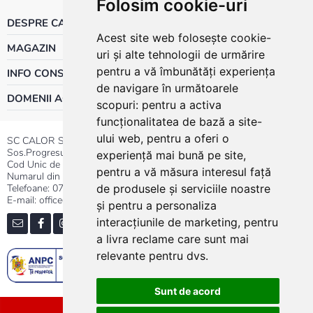
Folosim cookie-uri
DESPRE CALOR
Acest site web folosește cookie-
MAGAZIN
uri și alte tehnologii de urmărire
pentru a vă îmbunătăți experiența
INFO CONSUMATOR
de navigare în următoarele
DOMENII ACTIVITATE
scopuri:
pentru a activa
funcționalitatea de bază a site-
ului web
,
pentru a oferi o
SC CALOR SRL
Sos.Progresului nr.30-40, Sector 5, Bucuresti
experiență mai bună pe site
,
Cod Unic de Inregistrare: RO 3004724
pentru a vă măsura interesul față
Numarul din Registrul Comertului:J40/13176/1991
Telefoane:
0737.23.44.44
|
021.411.44.44
de produsele și serviciile noastre
E-mail: office@calor.ro
și pentru a personaliza
interacțiunile de marketing
,
pentru
a livra reclame care sunt mai
relevante pentru dvs
.
Sunt de acord