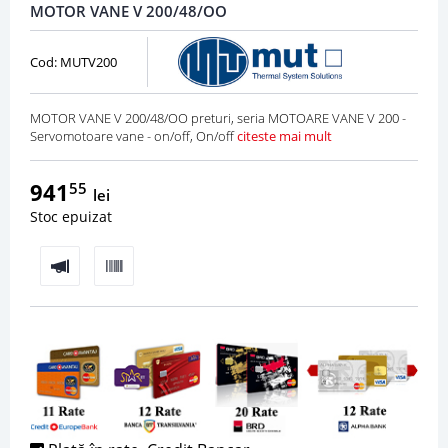
MOTOR VANE V 200/48/OO
Cod: MUTV200
MOTOR VANE V 200/48/OO preturi, seria MOTOARE VANE V 200 -
Servomotoare vane - on/off, On/off
citeste mai mult
941
55
lei
Stoc epuizat