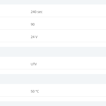
240 sec
90
24 V
UTV
50 °C