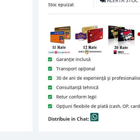
ALERTA STOC
Stoc epuizat
Garanție inclusă
Transport opțional
30 de ani de experiență și profesionali
Consultanță tehnică
Retur conform legii
Opțiuni flexibile de plată (cash, OP, car
Distribuie in Chat: