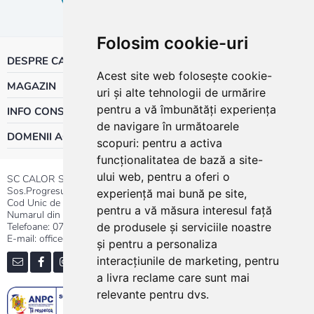
Folosim cookie-uri
DESPRE CALOR
Acest site web folosește cookie-
MAGAZIN
uri și alte tehnologii de urmărire
pentru a vă îmbunătăți experiența
INFO CONSUMATOR
de navigare în următoarele
DOMENII ACTIVITATE
scopuri:
pentru a activa
funcționalitatea de bază a site-
ului web
,
pentru a oferi o
SC CALOR SRL
Sos.Progresului nr.30-40, Sector 5, Bucuresti
experiență mai bună pe site
,
Cod Unic de Inregistrare: RO 3004724
pentru a vă măsura interesul față
Numarul din Registrul Comertului:J40/13176/1991
Telefoane:
0737.23.44.44
|
021.411.44.44
de produsele și serviciile noastre
E-mail: office@calor.ro
și pentru a personaliza
interacțiunile de marketing
,
pentru
a livra reclame care sunt mai
relevante pentru dvs
.