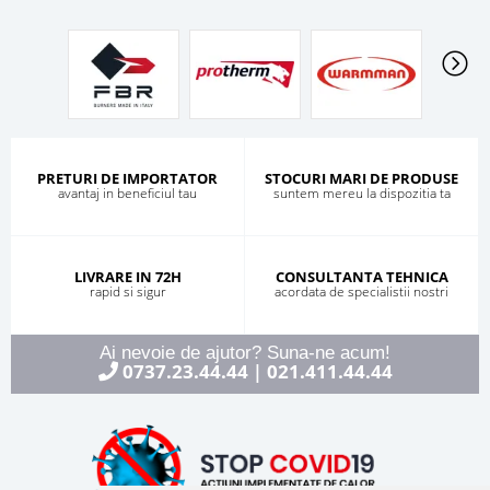
PRETURI DE IMPORTATOR
STOCURI MARI DE PRODUSE
avantaj in beneficiul tau
suntem mereu la dispozitia ta
LIVRARE IN 72H
CONSULTANTA TEHNICA
rapid si sigur
acordata de specialistii nostri
Ai nevoie de ajutor? Suna-ne acum!
0737.23.44.44
021.411.44.44
|