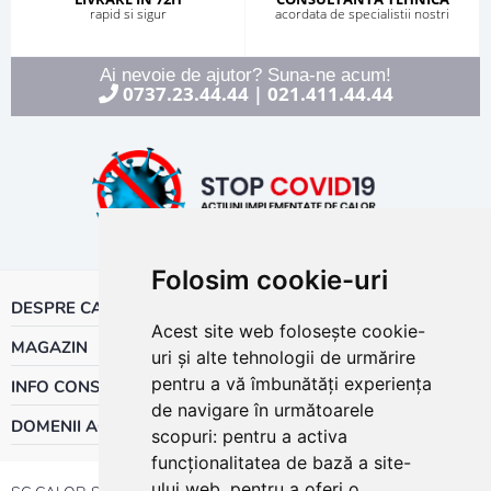
rapid si sigur
acordata de specialistii nostri
Ai nevoie de ajutor? Suna-ne acum!
0737.23.44.44
021.411.44.44
|
Folosim cookie-uri
DESPRE CALOR
Acest site web folosește cookie-
MAGAZIN
uri și alte tehnologii de urmărire
pentru a vă îmbunătăți experiența
INFO CONSUMATOR
de navigare în următoarele
DOMENII ACTIVITATE
scopuri:
pentru a activa
funcționalitatea de bază a site-
ului web
,
pentru a oferi o