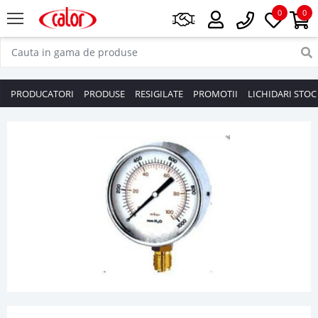
0
0
PRODUCATORI
PRODUSE
RESIGILATE
PROMOTII
LICHIDARI STOC