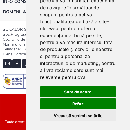
pentru a vă îmbunătăți experiența
INFO CONSUMATOR
de navigare în următoarele
DOMENII ACTIVITATE
scopuri:
pentru a activa
funcționalitatea de bază a site-
ului web
,
pentru a oferi o
SC CALOR SRL
Sos.Progresului nr.30-40, Sector 5, Bucuresti
experiență mai bună pe site
,
Cod Unic de Inregistrare: RO 3004724
pentru a vă măsura interesul față
Numarul din Registrul Comertului:J40/13176/1991
Telefoane:
0737.23.44.44
|
021.411.44.44
de produsele și serviciile noastre
E-mail: office@calor.ro
și pentru a personaliza
interacțiunile de marketing
,
pentru
a livra reclame care sunt mai
relevante pentru dvs
.
Sunt de acord
Sitemap
Refuz
Vreau să schimb setările
Toate drepturile rezervate SC Calor SRL :: Copyright 2021 :: Realizat de
Concept24