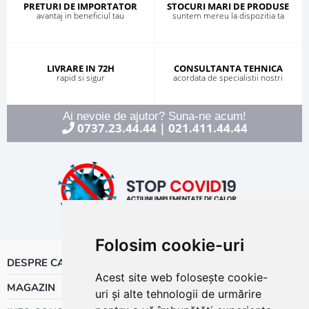
PRETURI DE IMPORTATOR
STOCURI MARI DE PRODUSE
avantaj in beneficiul tau
suntem mereu la dispozitia ta
LIVRARE IN 72H
CONSULTANTA TEHNICA
rapid si sigur
acordata de specialistii nostri
Ai nevoie de ajutor? Suna-ne acum!
0737.23.44.44
021.411.44.44
|
Folosim cookie-uri
DESPRE CALOR
Acest site web folosește cookie-
MAGAZIN
uri și alte tehnologii de urmărire