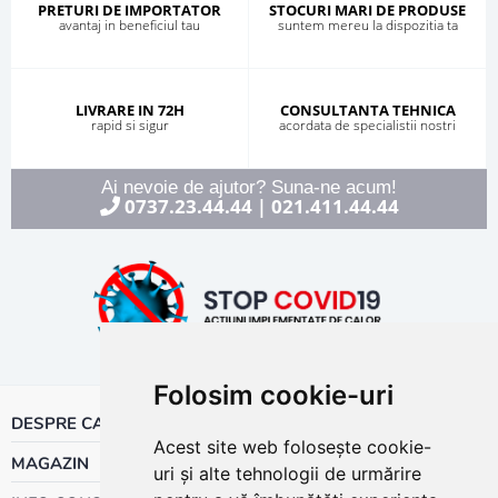
PRETURI DE IMPORTATOR
STOCURI MARI DE PRODUSE
avantaj in beneficiul tau
suntem mereu la dispozitia ta
LIVRARE IN 72H
CONSULTANTA TEHNICA
rapid si sigur
acordata de specialistii nostri
Ai nevoie de ajutor? Suna-ne acum!
0737.23.44.44
021.411.44.44
|
Folosim cookie-uri
DESPRE CALOR
Acest site web folosește cookie-
MAGAZIN
uri și alte tehnologii de urmărire