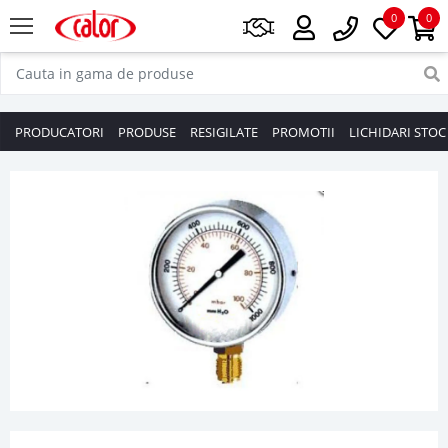
0
0
PRODUCATORI
PRODUSE
RESIGILATE
PROMOTII
LICHIDARI STOC