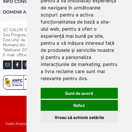
pentru a vă îmbunătăți experiența
INFO CONSUMATOR
de navigare în următoarele
DOMENII ACTIVITATE
scopuri:
pentru a activa
funcționalitatea de bază a site-
ului web
,
pentru a oferi o
SC CALOR SRL
Sos.Progresului nr.30-40, Sector 5, Bucuresti
experiență mai bună pe site
,
Cod Unic de Inregistrare: RO 3004724
pentru a vă măsura interesul față
Numarul din Registrul Comertului:J40/13176/1991
Telefoane:
0737.23.44.44
|
021.411.44.44
de produsele și serviciile noastre
E-mail: office@calor.ro
și pentru a personaliza
interacțiunile de marketing
,
pentru
a livra reclame care sunt mai
relevante pentru dvs
.
Sunt de acord
Sitemap
Refuz
Vreau să schimb setările
Toate drepturile rezervate SC Calor SRL :: Copyright 2021 :: Realizat de
Concept24