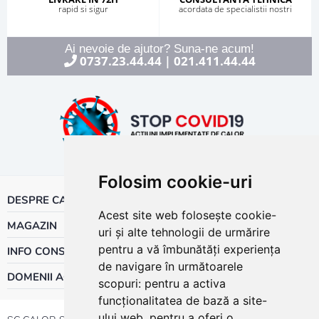
rapid si sigur
acordata de specialistii nostri
Ai nevoie de ajutor? Suna-ne acum!
0737.23.44.44
021.411.44.44
|
Folosim cookie-uri
DESPRE CALOR
Acest site web folosește cookie-
MAGAZIN
uri și alte tehnologii de urmărire
pentru a vă îmbunătăți experiența
INFO CONSUMATOR
de navigare în următoarele
DOMENII ACTIVITATE
scopuri:
pentru a activa
funcționalitatea de bază a site-
ului web
,
pentru a oferi o