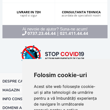
LIVRARE IN 72H
CONSULTANTA TEHNICA
rapid si sigur
acordata de specialistii nostri
Ai nevoie de ajutor? Suna-ne acum!
0737.23.44.44
021.411.44.44
|
Folosim cookie-uri
DESPRE CALOR
Acest site web folosește cookie-
MAGAZIN
uri și alte tehnologii de urmărire
pentru a vă îmbunătăți experiența
INFO CONSUMATOR
de navigare în următoarele
DOMENII ACTIVITATE