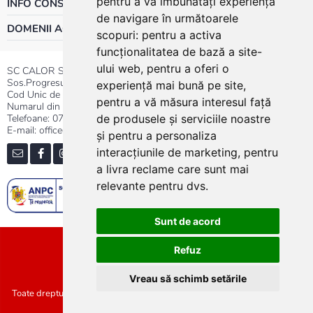
pentru a vă îmbunătăți experiența
INFO CONSUMATOR
de navigare în următoarele
DOMENII ACTIVITATE
scopuri:
pentru a activa
funcționalitatea de bază a site-
ului web
,
pentru a oferi o
SC CALOR SRL
Sos.Progresului nr.30-40, Sector 5, Bucuresti
experiență mai bună pe site
,
Cod Unic de Inregistrare: RO 3004724
pentru a vă măsura interesul față
Numarul din Registrul Comertului:J40/13176/1991
Telefoane:
0737.23.44.44
|
021.411.44.44
de produsele și serviciile noastre
E-mail: office@calor.ro
și pentru a personaliza
interacțiunile de marketing
,
pentru
a livra reclame care sunt mai
relevante pentru dvs
.
Sunt de acord
Sitemap
Refuz
Vreau să schimb setările
Toate drepturile rezervate SC Calor SRL :: Copyright 2021 :: Realizat de
Concept24