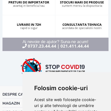
PRETURI DE IMPORTATOR
STOCURI MARI DE PRODUSE
avantaj in beneficiul tau
suntem mereu la dispozitia ta
LIVRARE IN 72H
CONSULTANTA TEHNICA
rapid si sigur
acordata de specialistii nostri
Ai nevoie de ajutor? Suna-ne acum!
0737.23.44.44
021.411.44.44
|
Folosim cookie-uri
DESPRE CALOR
Acest site web folosește cookie-
MAGAZIN
uri și alte tehnologii de urmărire