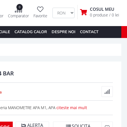
0
COSUL MEU
0 produse
/ 0 lei
tor
Comparator
Favorite
CIALE
CATALOG CALOR
DESPRE NOI
CONTACT
4 BAR
 seria MANOMETRE APA M1, APA
citeste mai mult
ALERTA
SOLICITA