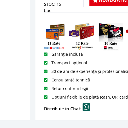
ADAUGA IN
STOC: 15
buc
Garanție inclusă
Transport opțional
30 de ani de experiență și profesionali
Consultanță tehnică
Retur conform legii
Opțiuni flexibile de plată (cash, OP, car
Distribuie in Chat: